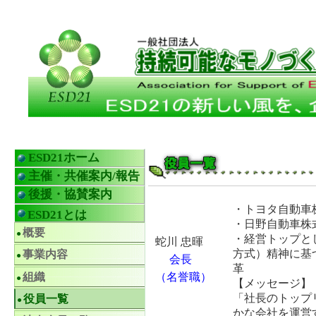
ESD21ホーム
主催・共催案内/報告
後援・協賛案内
・トヨタ自動車
ESD21とは
・日野自動車株
概要
・経営トップと
蛇川 忠暉
方式）精神に基
事業内容
会長
革
組織
（
名誉職）
【メッセージ】
「社長のトップ
役員一覧
かな会社を運営