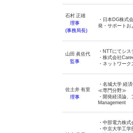
石村 正雄
・日本DG株式
理事
発・サポートお
(事務局長)
・NTTにてシ
山田 眞佐代
・株式会社Car
監事
・ネットワーク
・名城大学 経済
佐土井 有里
≪専門分野≫
・開発経済論、アジ
理事
Management
・中部電力株式
・中京大学工学