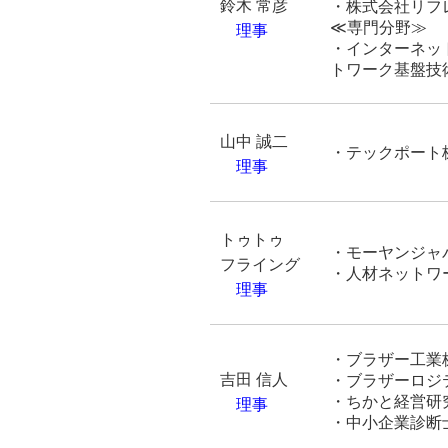
鈴木 常彦
・株式会社リフ
≪専門分野≫
理事
・インターネッ
トワーク基盤技
山中 誠二
・テックポート
理事
トゥトゥ
・モーヤンジャ
フライング
・人材ネットワ
理事
・ブラザー工業
吉田 信人
・
ブラザーロジ
・ちかと経営研
理事
・中小企業診断