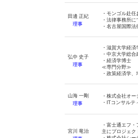
・
モンゴル赴任
田邊 正紀
・法律事務所に
理事
・名古屋国際法
・滋賀大学経済
・中京大学総合
弘中 史子
・経済学博士
理事
≪専門分野≫
・政策経済学、
山海 一剛
・株式会社オー
・
IT
コンサルテ
理事
・富士通エフ・
宮川 竜治
主にプロジェク
・株式会社シー