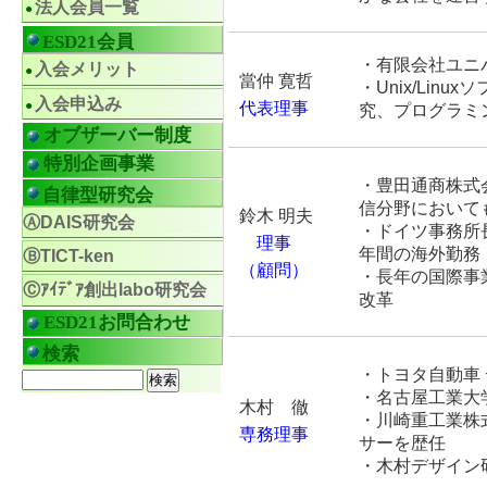
法人会員一覧
ESD21会員
・有限会社ユニ
入会メリット
當仲 寛哲
・Unix/Li
入会申込み
代表理事
究、プログラミ
オブザーバー制度
特別企画事業
・豊田通商株式
自律型研究会
信分野において
鈴木 明夫
ⒶDAIS研究会
・ドイツ事務所
理事
年間の海外勤務
ⒷTICT-ken
（顧問）
・長年の国際事
Ⓒｱｲﾃﾞｱ創出labo研究会
改革
ESD21お問合わせ
検索
・トヨタ自動車
・名古屋工業大
木村 徹
・川崎重工業株
専務理事
サーを歴任
・木村デザイン