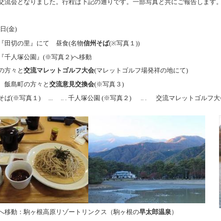
交流会となりました。行程は下記の通りです。一部写真と共にご報告します
日(金)
『田切の里』にて 昼食(名物
信州そば
(※写真１))
『千人塚公園』
(
※写真２
)
へ移動
の方々と
交流マレットゴルフ大会
(マレットゴルフ場発祥の地にて)
、飯島町の方々と
交流意見交換会
(※写真３)
そば
(※写真１) ...
.. .
千人塚公園
(
※写真２
)
.. .
交流マレットゴルフ大
へ移動：駒ヶ根高原リゾートリンクス（駒ヶ根の
早太郎温泉
）