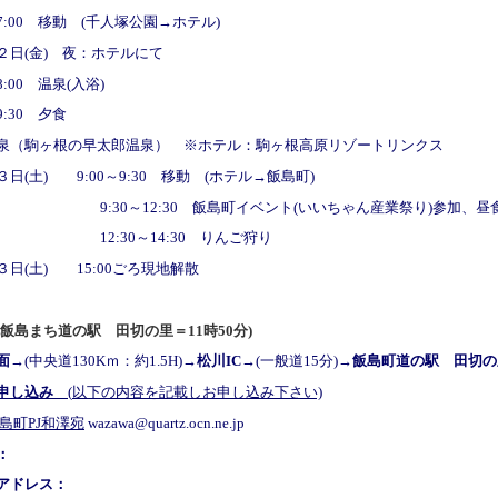
～17:00 移動 (千人塚公園→ホテル)
２日(金) 夜：ホテルにて
18:00 温泉(入浴)
19:30 夕食
泉（駒ヶ根の早太郎温泉） ※ホテル：駒ヶ根高原リゾートリンクス
日(土) 9:00～9:30 移動 (ホテル→飯島町)
0～12:30 飯島町イベント(いいちゃん産業祭り)参加、昼
30～14:30 りんご狩り
３日(土)
15:00ごろ現地解散
飯島まち道の駅 田切の里＝
11
時50分)
面
→(中央道130Kｍ：約1.5H)→
松川IC
→(一般道15分)→
飯島町道の駅 田切の
加申し込み
(
以下の内容を記載しお申し込み下さい)
飯島町PJ和澤宛
wazawa@quartz.ocn.ne.jp
：
アドレス：