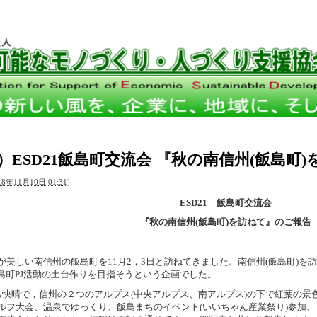
了）ESD21飯島町交流会 『秋の南信州(飯島町
18年11月10日 01:31
)
ESD21
飯島町交流会
『秋の南信州(飯島町)を訪ねて』のご報告
が美しい南信州の飯島町を11月2，3日と訪ねてきました。南信州(飯島町)
1飯島町PJ活動の土台作りを目指そうという企画でした。
も快晴で，信州の２つのアルプス(中央アルプス、南アルプス)の下で紅葉の景
ルフ大会、温泉でゆっくり、飯島まちのイベント(いいちゃん産業祭り)参加