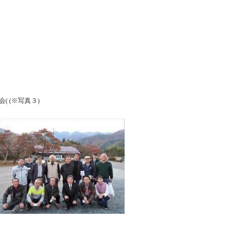
。
会
(
(※写真３)