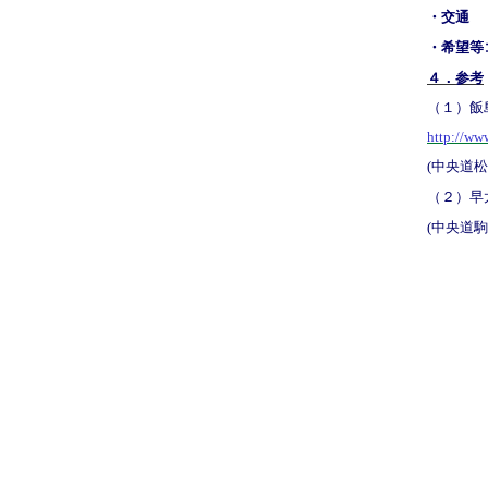
・交通
・希望等
４．参考
（１）飯
http://ww
(中央道松
（２）早太
(中央道