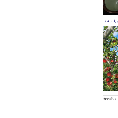
（４）り
カテゴリ
: