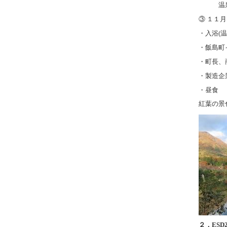
温泉(
③ １１
・入浴(温
・飯島町
・町長、
・製造企
・昼食
紅葉の景
２．ESD