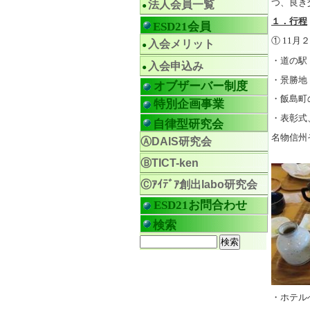
つ、良き
法人会員一覧
１．行程
ESD21会員
① 11月２
入会メリット
・道の駅
入会申込み
・景勝地
オブザーバー制度
・飯島町
特別企画事業
・表彰式
自律型研究会
名物
信州
ⒶDAIS研究会
ⒷTICT-ken
Ⓒｱｲﾃﾞｱ創出labo研究会
ESD21お問合わせ
検索
・ホテル