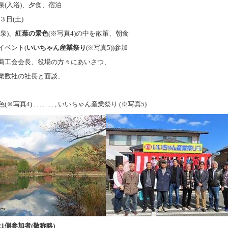
入浴)、夕食、宿泊
月３日(土)
泉)、
紅葉の景色
(※写真4)の中を散策、朝食
イベント(
いいちゃん産業祭り
(※写真5))参加
商工会会長、役場の方々にあいさつ、
業数社の社長と面談、
色
(※写真4) . . .... .... ,
いいちゃん産業祭り
(※写真5)
21側参加者(敬称略)