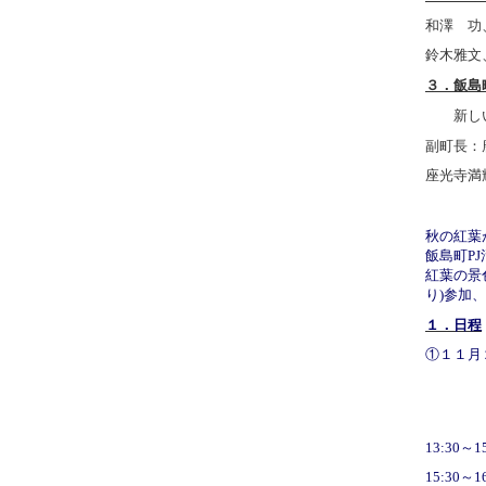
和澤 功
鈴木雅文
３．飯島
新し
副町長：
座光寺満
秋の紅葉
飯島町P
紅葉の景
り)参加
１．日程
①１１月
12:
13:
13:30
15:30