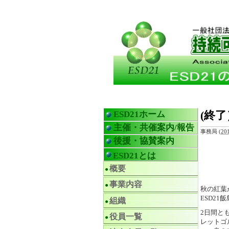
(終
ESD21ホーム
主催・共催案内/報告
事務局
(
20
後援・協賛案内
ESD21とは
概要
事業内容
秋の紅葉
ESD2
組織
2日間と
役員一覧
レットゴ