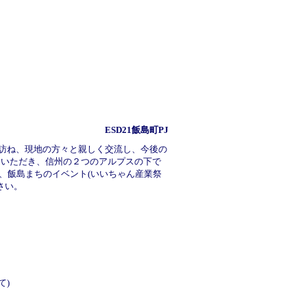
ESD21飯島町PJ
)を訪ね、現地の方々と親しく交流し、今後の
参加いただき、信州の２つのアルプスの下で
、
飯島まちのイベント(いいちゃん産業祭
さい。
て)