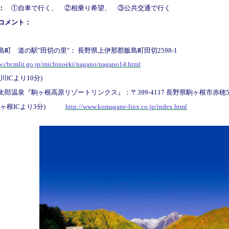
 ：
①自車で行く、 ②相乗り希望、 ③公共交通で行く
コメント：
島町 道の駅"田切の里"：
長野県上伊那郡飯島町田切2598-1
w.cbr.mlit.go.jp/michinoeki/nagano/nagano14.html
川ICより10分)
郎温泉『駒ヶ根高原リゾートリンクス』：〒399-4117 長野県駒ヶ根市赤穂5番
駒ヶ根ICより3分)
http://www.komagane-linx.co.jp/index.html