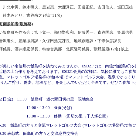
、川北幸男、鈴木明夫、黒岩惠、大鹿秀正、田邊正紀、吉田信人、堀田茂雄
、鈴木みどり、古谷尚之 (合計11名)
町側参加者(敬称略)
い飯島町を作る会：宮下覚一、那須野典和、伊藤秀一、森谷匡彦、笠原信男
唐沢隆久、産業振興課：久保田浩克課長、地域創造課：下條伸彦課長、
輝係長、酒井崇宏係長、特命営業部 北原隆司係長、鷲野勝歳(12名) 以上
が美しい南信州の飯島町を訪ねてみませんか。
ESD21では、南信州(飯島町
J活動の
土台作りを考えております。
ESD21会員の皆様に、気軽に誰でもご
色、マレットゴルフ場発祥の地(本場)でマレットゴルフ大会、温泉でゆっくり
、りんご狩り、蕎麦、地酒など、を楽しんで
いただく企画です。ぜひご参加下
２日(金) 11:50 飯島町 道の駅田切の里 現地集合
00～13:00 昼食(そば)
00～13:30 移動 (田切の里→千人塚公園)
～15:30 飯島町の方々と交流マレットゴルフ大会
(マレットゴルフ場発祥の地に
～16:30 表彰式、飯島町の方々と交流意見交換会