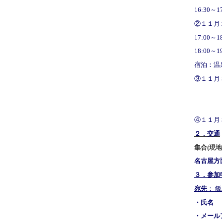
16:30
②１１月
17:00～
18:00～
宿泊：温
③１１月３
9:3
12:
④１１月
２．交通
集合(
現地
名古屋方
３．参
宛先
： 
・氏名 
・メール