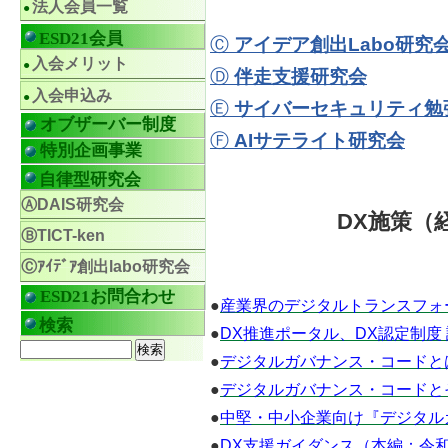
法人会員一覧
ESD21会員
Ⓒ
アイデア創出Labo研究
入会メリット
Ⓓ
伴走支援研究会
入会申込み
Ⓔ
サイバーセキュリティ勉
オブザーバー制度
Ⓕ
AIサテライト研究会
特別企画事業
自律型研究会
ⒶDAIS研究会
DX施策（
ⒷTICT-ken
Ⓒｱｲﾃﾞｱ創出labo研究会
ESD21お問合わせ
●
産業界のデジタルトランスフォ
検索
●
DX推進ポータル、DX認定制度
●
デジタルガバナンス・コードと
●
デジタルガバナンス・コードと
●
中堅・中小企業向け『デジタル
●
DX支援ガイダンス（本編：令和