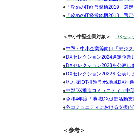
●
「攻めのIT経営銘柄2019」選
●
「攻めのIT経営銘柄2018」選
＜中小中堅企業対象＞
DXセレ
●
中堅・中小企業等向け「デジタ
●
DXセレクション2024選定企業
●
DXセレクション2023を公表し
●
DXセレクション2022を公表し
●
地方版IOT推進ラボ/地域DX推
●
中部DX推進コミュニティ（中
●
令和4年度「地域DX促進活動支
●
各コミュニティにおける支援内容
＜参考＞