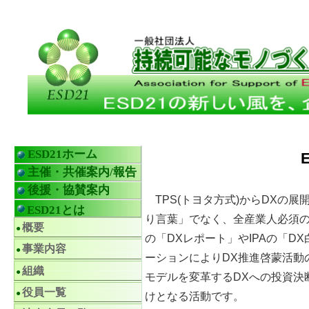
ESD21ホーム
主催・共催案内/報告
後援・協賛案内
TPS(トヨタ方式)からDXの
ESD21とは
り言葉」でなく、全産業人必須の
概要
の「DXレポート」やIPAの「DX白
事業内容
ーションによりDX推進啓蒙活動
組織
モデルを変革するDXへの投資決
役員一覧
けとなる活動です。