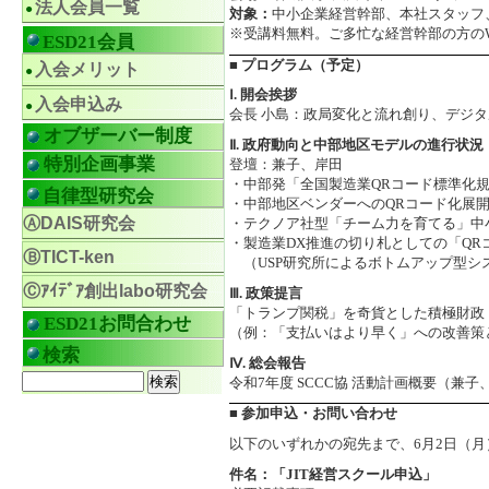
法人会員一覧
対象：
中小企業経営幹部、本社スタッフ
※受講料無料。ご多忙な経営幹部の方の
ESD21会員
■ プログラム（予定）
入会メリット
Ⅰ. 開会挨拶
入会申込み
会長 小島：政局変化と流れ創り、デジ
オブザーバー制度
Ⅱ. 政府動向と中部地区モデルの進行状況
特別企画事業
登壇：兼子、岸田
・中部発「全国製造業QRコード標準化
自律型研究会
・中部地区ベンダーへのQRコード化展開
ⒶDAIS研究会
・テクノア社型「チーム力を育てる」中
・製造業DX推進の切り札としての「QR
ⒷTICT-ken
（USP研究所によるボトムアップ型シ
Ⓒｱｲﾃﾞｱ創出labo研究会
Ⅲ. 政策提言
「トランプ関税」を奇貨とした積極財政
ESD21お問合わせ
（例：「支払いはより早く」への改善策
検索
Ⅳ. 総会報告
令和7年度 SCCC協 活動計画概要（兼子
■ 参加申込・お問い合わせ
以下のいずれかの宛先まで、6月2日（
件名：「JIT経営スクール申込」