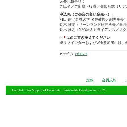
必要記載事項：
ご氏名／ご所属・役職／参加形式（リアル 
申込先（ご都合の良い宛先へ）：
河田 信（名城大学 名誉教授／副理事長）：
鈴木 雅文（リーンランド研究所長／事務局長）
鈴木 雅之（NPO法人ミライアンス／スクール事務
※
＊
は@に置き換えてください
※リマインダーおよびWeb参加者には、
カテゴリ
:
お知らせ
定款
会員規約
Association for Support of Economic Sustainable Development for 21