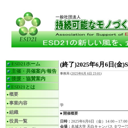
(終了)2025年6月6日
ESD21ホーム
主催・共催案内/報告
事務局
(
2025年6月 6日 23:01
)
後援・協賛案内
ESD21とは
概要
主催：SCCC・
協賛：持続可能なモノ
事業内容
学
組織
■ 開催概要
役員一覧
日時：
2025年6月6日（金）14:00～1
会場：
名城大学 天白キャンパス タワー75 