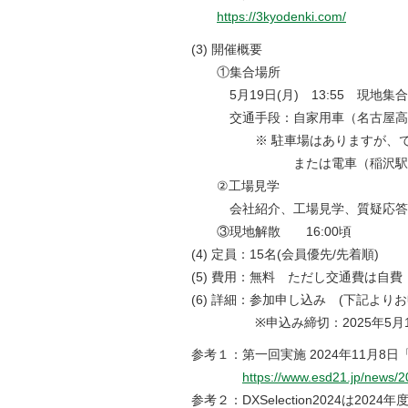
https://3kyodenki.com/
(3) 開催概要
①集合場所
5月19日(月) 13:55 現地集合
交通手段：自家用車（名古屋高速で
※ 駐車場はありますが、でき
または電車（稲沢駅）＋タク
②工場見学
会社紹介、工場見学、質疑応答 (14
③現地解散 16:00頃
(4) 定員：15名(会員優先/先着順)
(5) 費用：無料 ただし交通費は自費
(6) 詳細：参加申し込み (下記より
※申込み締切：2025年5月15日
参考１：第一回実施 2024年11月8
https://www.esd21.jp/news/
参考２：DXSelection2024は20