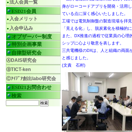
法人会員一覧
身がローコードアプリを開発・活用し
ESD21会員
ている点に深く感心いたしました。
入会メリット
工場では電気制御盤の製造現場を拝見
入会申込み
「見える化」し、脱炭素化を積極的に
また、DX推進の過程で従業員の心理
オブザーバー制度
シップに心より敬意を表します。
特別企画事業
三共電機様のDXは、人と組織の両面
自律型研究会
と感じました。
ⒶDAIS研究会
(文責 石村)
ⒷTICT-ken
Ⓒｱｲﾃﾞｱ創出labo研究会
ESD21お問合わせ
検索