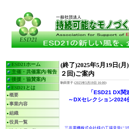
(終了)2025年5月19日
ESD21ホーム
主催・共催案内/報告
２回)ご案内
後援・協賛案内
駒田景子
(
2025年5月19日 16:00
)
ESD21とは
「ESD21 D
概要
～DXセレクション202
事業内容
組織
役員一覧
三共電機株式会社様の工場見学に15