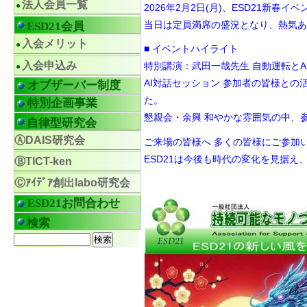
法人会員一覧
2026年2月2日(月)、ESD21新
当日は定員満席の盛況となり、熱気あ
ESD21会員
入会メリット
■ イベントハイライト
入会申込み
特別講演：武田一哉先生 自動運転と
AI対話セッション 参加者の皆様と
オブザーバー制度
た。
特別企画事業
懇親会・余興 和やかな雰囲気の中、
自律型研究会
ⒶDAIS研究会
ご来場の皆様へ 多くの皆様にご参加
ESD21は今後も時代の変化を見据
ⒷTICT-ken
｛文責
Ⓒｱｲﾃﾞｱ創出labo研究会
ESD21お問合わせ
検索