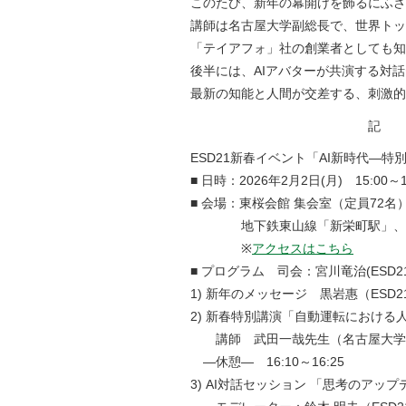
このたび、新年の幕開けを飾るにふさ
講師は名古屋大学副総長で、世界トッ
「テイアフォ」社の創業者としても知
後半には、AIアバターが共演する対
最新の知能と人間が交差する、刺激的
記
ESD21新春イベント「AI新時代―特
■ 日時：2026年2月2日(月) 15:00～1
■ 会場：東桜会館 集会室（定員72名
地下鉄東山線「新栄町駅」、桜通
※
アクセスはこちら
■ プログラム
司会：宮川竜治
(ESD2
1) 新年のメッセージ 黒岩惠（ESD2
2) 新春特別講演
「自動運転における
講師 武田一哉先生（名古屋大学副
―休憩― 16:10～16:25
3) AI対話セッション 「思考のアッ