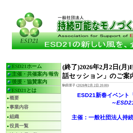
(終了)2026年2月2日
ESD21ホーム
主催・共催案内/報告
話セッション」のご案
後援・協賛案内
駒田景子
(
2026年2月 2日 20:00
)
ESD21とは
ESD21
新春イベント「
概要
～ESD21 
事業内容
組織
主催：一般社団法人持続
役員一覧